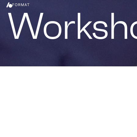
FORMAT
Worksh
MENU