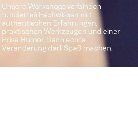
Unsere Workshops verbinden
fundiertes Fachwissen mit
authentischen Erfahrungen,
praktischen Werkzeugen und einer
Prise Humor. Denn echte
Veränderung darf Spaß machen.
Vergiss Materialien, die in der
Schublade verstauben. Unsere
Workshops schaffen Räume für
ehrliche Gespräche, konstruktiven
Austausch und praxisnahe
Experimente im Arbeitsalltag.