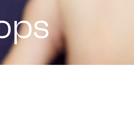
ops
Von Erkenntnis zur
Erfahrung
.